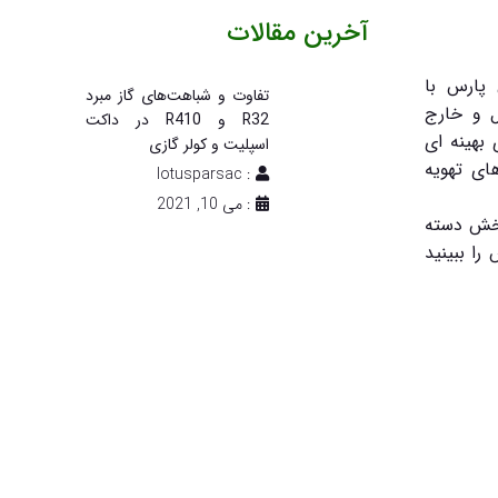
آخرین مقالات
پارس با
تفاوت و شباهت‌های گاز مبرد
ل و خارج
R32 و R410 در داکت
 بهینه ای
اسپلیت و کولر گازی
ای تهویه
: lotusparsac
: می 10, 2021
 بخش دسته
را ببینید