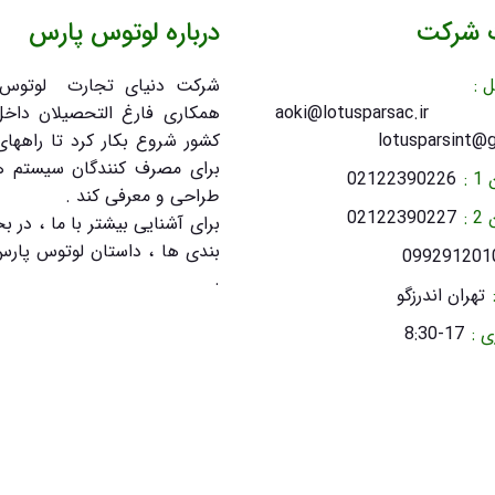
ت شرکت
درباره لوتوس پارس
 :
شرکت دنیای تجارت لوتوس 
aoki@lotusparsa
همکاری فارغ التحصیلان داخ
lotusparsint@
کشور شروع بکار کرد تا راههای
برای مصرف کنندگان سیستم ه
 :
02122390226
طراحی و معرفی کند .
 :
02122390227
برای آشنایی بیشتر با ما ، در
بندی ها ، داستان لوتوس پارس 
099291201
.
تهران اندرزگو
 :
8:30-17